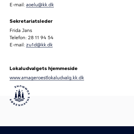
E-mail:
aoelu@kk.dk
Sekretariatsleder
Frida Jans
Telefon: 28 11 94 54
E-mail:
zu1d@kk.dk
Lokaludvalgets hjemmeside
www.amageroestlokaludvalg.kk.dk
Om Københavns Kommunes