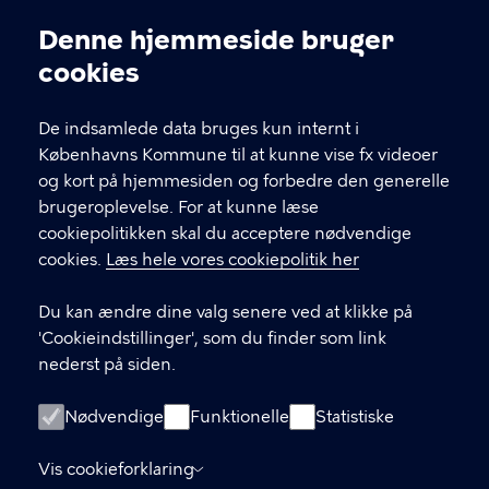
lokaludvalg
Denne hjemmeside bruger
Cookieindstillinger
cookies
De 12 lokaludvalg hører under
Borgerrepræsentationens Sekretariatet i
Økonomiforvaltningen. Hvert lokaludvalg har et
De indsamlede data bruges kun internt i
sekretariat placeret lokalt i bydelen.
Københavns Kommune til at kunne vise fx videoer
og kort på hjemmesiden og forbedre den generelle
brugeroplevelse. For at kunne læse
KONTAKT
cookiepolitikken skal du acceptere nødvendige
cookies.
Læs hele vores cookiepolitik her
Københavns Kommune
Københavns Rådhus, Rådhuspladsen 1, 1599
Du kan ændre dine valg senere ved at klikke på
København V
'Cookieindstillinger', som du finder som link
nederst på siden.
33 66 33 66
Nødvendige
Funktionelle
Statistiske
LINKS
Vis cookieforklaring
Skriv til Borgerrepræsentationens Sekretariat